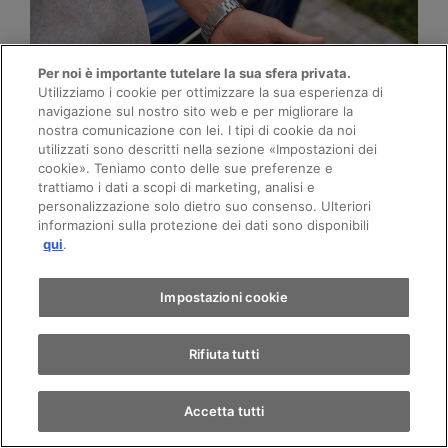
Per noi è importante tutelare la sua sfera privata.
Utilizziamo i cookie per ottimizzare la sua esperienza di
navigazione sul nostro sito web e per migliorare la
nostra comunicazione con lei. I tipi di cookie da noi
utilizzati sono descritti nella sezione «Impostazioni dei
Appuntamento
cookie». Teniamo conto delle sue preferenze e
trattiamo i dati a scopi di marketing, analisi e
L’ABC dell’elettromobilità
personalizzazione solo dietro suo consenso. Ulteriori
informazioni sulla protezione dei dati sono disponibili
Giro di prova
qui
.
Cos’è il recupero dell’energia, cos’è il
Trova un'auto
Impostazioni cookie
principio dello skateboard? Ecco che
arriva il grande alfabeto
Rifiuta tutti
dell’elettromobilità. Così non le
succederà più di non capire nulla!
Accetta tutti
Per saperne di più