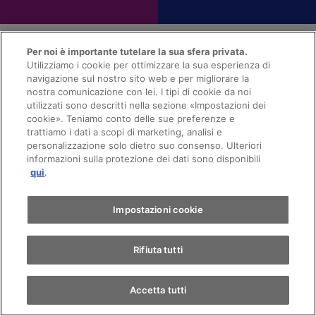
Per noi è importante tutelare la sua sfera privata.
Utilizziamo i cookie per ottimizzare la sua esperienza di
Orari di apertura
navigazione sul nostro sito web e per migliorare la
nostra comunicazione con lei. I tipi di cookie da noi
utilizzati sono descritti nella sezione «Impostazioni dei
Appuntamento
cookie». Teniamo conto delle sue preferenze e
Vendita
trattiamo i dati a scopi di marketing, analisi e
personalizzazione solo dietro suo consenso. Ulteriori
informazioni sulla protezione dei dati sono disponibili
Giro di prova
Lunedi
08:00 - 12:00
qui
.
13:00 - 18:30
Martedi
08:00 - 12:00
Trova un'auto
Impostazioni cookie
13:00 - 18:30
Rifiuta tutti
Mercoledi
08:00 - 12:00
13:00 - 18:30
Accetta tutti
Giovedi
08:00 - 12:00
13:00 - 18:30