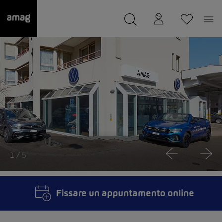
--
Il suo garage è stato salvato
1
/ 5
Fissare un appuntamento online