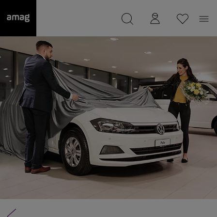
--
Il suo garage è stato salvato