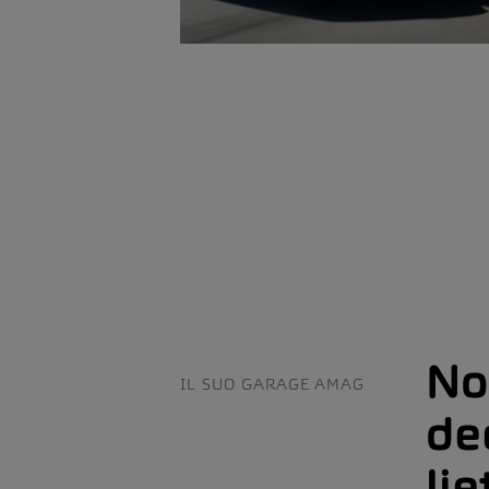
No
IL SUO GARAGE AMAG
de
lie