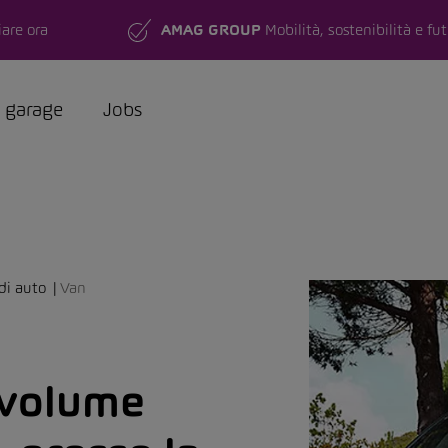
are ora
AMAG GROUP
Mobilità, sostenibilità e fu
a garage
Jobs
di auto
Van
ovolume