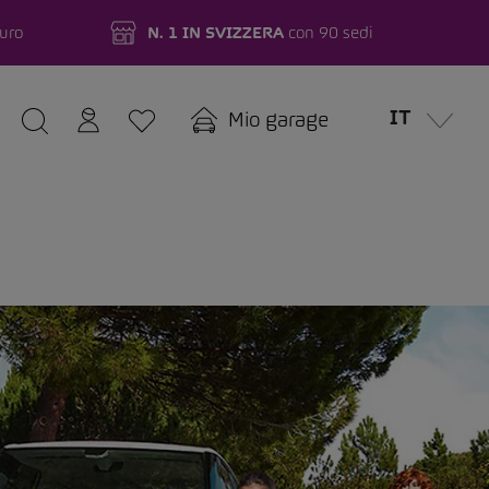
turo
N. 1 IN SVIZZERA
con 90 sedi
IT
Mio garage