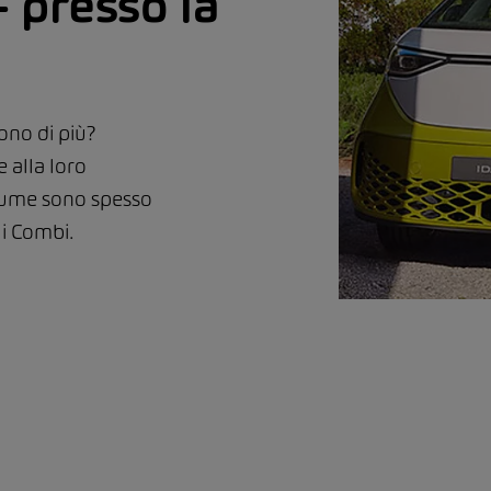
– presso la
ono di più?
e alla loro
lume sono spesso
li Combi.