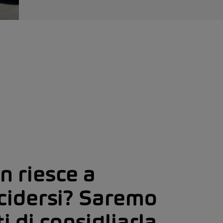
n riesce a
cidersi? Saremo
ti di consigliarla