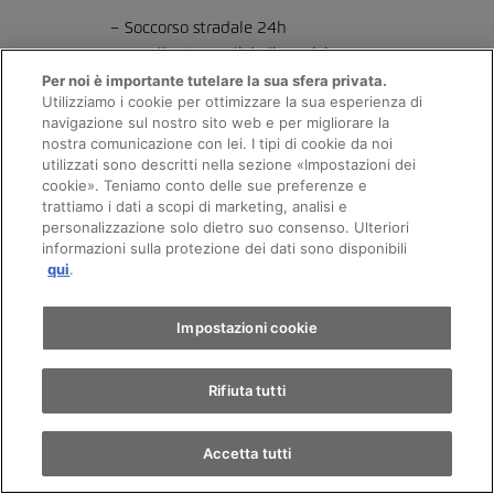
Soccorso stradale 24h
Eccellente qualità di servizio
Finanziamento attraente
Per noi è importante tutelare la sua sfera privata.
Utilizziamo i cookie per ottimizzare la sua esperienza di
Assicurazioni individualizzate
navigazione sul nostro sito web e per migliorare la
nostra comunicazione con lei. I tipi di cookie da noi
utilizzati sono descritti nella sezione «Impostazioni dei
Appuntamento
cookie». Teniamo conto delle sue preferenze e
trattiamo i dati a scopi di marketing, analisi e
personalizzazione solo dietro suo consenso. Ulteriori
informazioni sulla protezione dei dati sono disponibili
Giro di prova
qui
.
I NOSTRI VEICOLI
Trova un'auto
Impostazioni cookie
Tutti i veicoli di AMAG
Rifiuta tutti
Accetta tutti