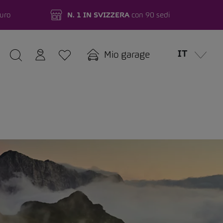
turo
N. 1 IN SVIZZERA
con 90 sedi
IT
Mio garage