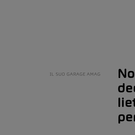
No
IL SUO GARAGE AMAG
de
lie
pe