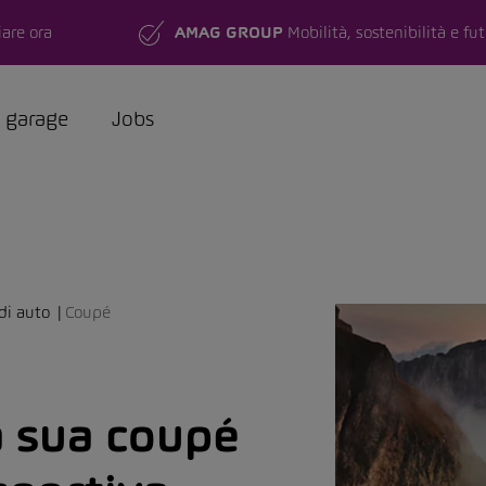
are ora
AMAG GROUP
Mobilità, sostenibilità e fu
a garage
Jobs
di auto
Coupé
a sua coupé