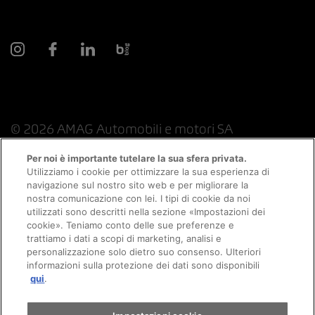
© 2026 AMAG Automobili e motori SA
Per noi è importante tutelare la sua sfera privata.
Utilizziamo i cookie per ottimizzare la sua esperienza di
navigazione sul nostro sito web e per migliorare la
Protezione dei dati
Indicazioni giuridiche
nostra comunicazione con lei. I tipi di cookie da noi
utilizzati sono descritti nella sezione «Impostazioni dei
Consulenza online informazioni legali
Appuntamento
cookie». Teniamo conto delle sue preferenze e
trattiamo i dati a scopi di marketing, analisi e
personalizzazione solo dietro suo consenso. Ulteriori
Politica sui cookie
Colophon
informazioni sulla protezione dei dati sono disponibili
Giro di prova
qui
.
Condizioni generali
Lavoro
CFSL
CGC