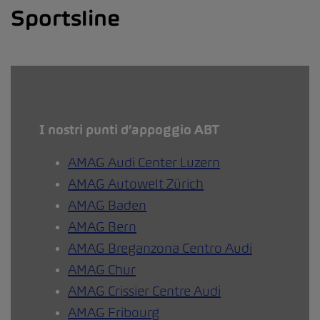
Sportsline
I nostri punti d’appoggio ABT
AMAG Audi Center Luzern
AMAG Autowelt Zürich
AMAG Baden
AMAG Bern
AMAG Breganzona Centro Audi
AMAG Chur
AMAG Crissier Centre Audi
AMAG Fribourg