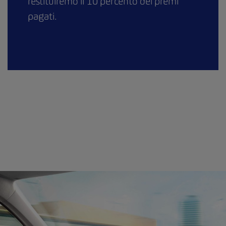
restituiremo il 10 percento dei premi
pagati.