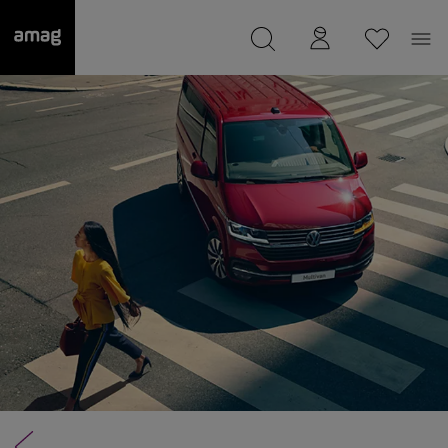
--
Il suo garage è stato salvato