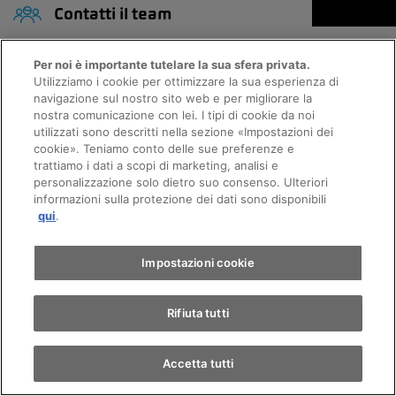
Contatti il team
Per noi è importante tutelare la sua sfera privata.
Utilizziamo i cookie per ottimizzare la sua esperienza di
navigazione sul nostro sito web e per migliorare la
Chiama
Contatto
nostra comunicazione con lei. I tipi di cookie da noi
utilizzati sono descritti nella sezione «Impostazioni dei
Appuntamento
cookie». Teniamo conto delle sue preferenze e
trattiamo i dati a scopi di marketing, analisi e
personalizzazione solo dietro suo consenso. Ulteriori
informazioni sulla protezione dei dati sono disponibili
Giro di prova
Orari di apertura
qui
.
Trova un'auto
Impostazioni cookie
Vendita
Rifiuta tutti
Lunedi
08:00 - 12:00
13:00 - 18:30
Accetta tutti
Martedi
08:00 - 12:00