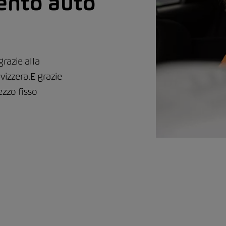
ento auto
grazie alla
vizzera.E grazie
zzo fisso