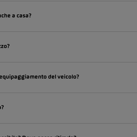
nche a casa?
zzo?
ll’equipaggiamento del veicolo?
o?