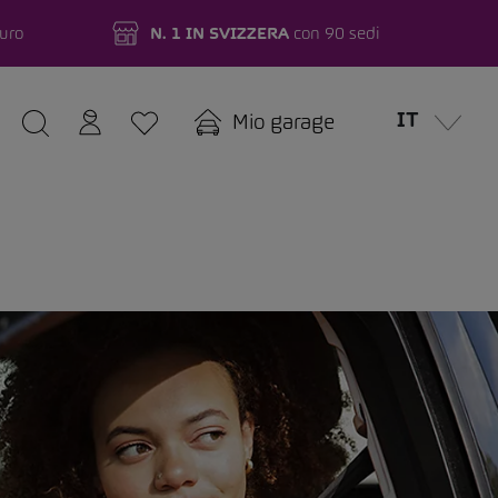
turo
N. 1 IN SVIZZERA
con 90 sedi
IT
Mio garage