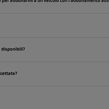
e per abbonarmi a un veicolo con l'abbonamento a
disponibili?
ccettate?