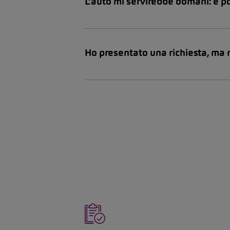
L’auto mi servirebbe domani: è po
Ho presentato una richiesta, ma 