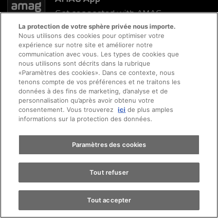
Get connected with AMAG
La protection de votre sphère privée nous importe.
Nous utilisons des cookies pour optimiser votre
expérience sur notre site et améliorer notre
communication avec vous. Les types de cookies que
nous utilisons sont décrits dans la rubrique
«Paramètres des cookies». Dans ce contexte, nous
Prendre rendez-vous
tenons compte de vos préférences et ne traitons les
données à des fins de marketing, d’analyse et de
personnalisation qu’après avoir obtenu votre
consentement. Vous trouverez
ici
de plus amples
Essai sur route
informations sur la protection des données.
Trouver une voiture
Paramètres des cookies
Tout refuser
© 2026 AMAG Automobiles et Moteurs SA
Tout accepter
Protection des données
Mentions légales