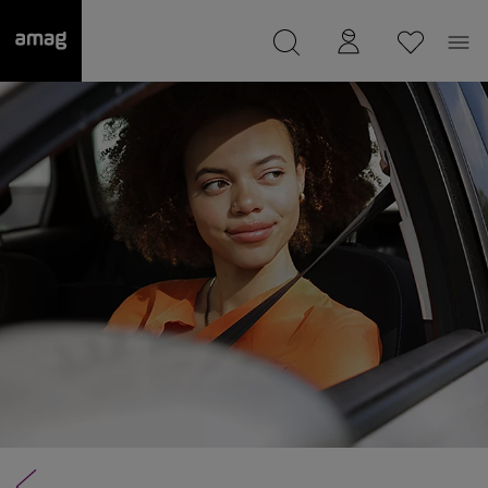
--
a été sauvée.