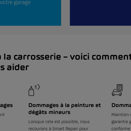
 votre garage
a carrosserie – voici commen
s aider
mages
Dommages à la peinture et
Domma
dégâts mineurs
ont
Maintien d
Lorsque cela est possible, nous
garantie 
recourons à Smart Repair pour
conforme 