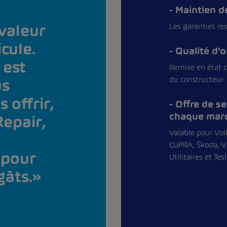
Maintien de
 valeur
Les garanties re
cule.
Qualité d’o
 est
Remise en état c
du constructeur
us
 offrir,
Offre de se
chaque mar
epair,
Valable pour Vol
CUPRA, Škoda, V
 pour
Utilitaires et Tes
gâts.