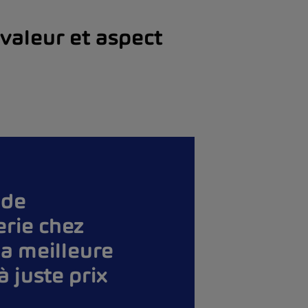
 valeur et aspect
 de
erie chez
a meilleure
à juste prix