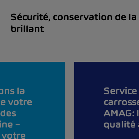
Sécurité, conservation de la
brillant
ons la
Service
de votre
carross
 des
AMAG: l
ine –
qualité 
 votre