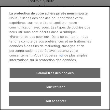
Contrôle qualité
Garantie d’au moins 12 mois
L’assurance mobilité Totalmobil
La protection de votre sphère privée nous importe.
Nous utilisons des cookies pour optimiser votre
expérience sur notre site et améliorer notre
communication avec vous. Les types de cookies que
Service optimal
nous utilisons sont décrits dans la rubrique
«Paramètres des cookies». Dans ce contexte, nous
Prendre rendez-vous
tenons compte de vos préférences et ne traitons les
Dépannage 24h
données à des fins de marketing, d’analyse et de
Service de qualité hors pair
personnalisation qu’après avoir obtenu votre
consentement. Vous trouverez
ici
de plus amples
Financement attrayant
Essai sur route
informations sur la protection des données.
Des assurances individuelles
Trouver une voiture
Paramètres des cookies
Tout refuser
Tout accepter