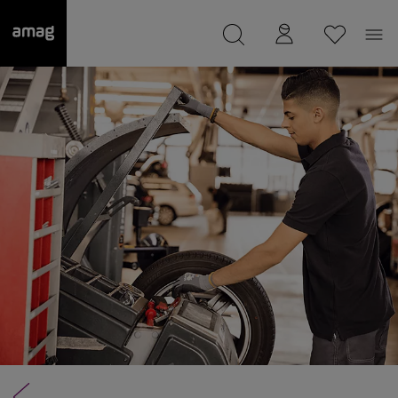
--
a été sauvée.