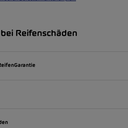
bei Reifenschäden
ReifenGarantie
aden