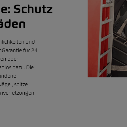
e: Schutz
häden
lichkeiten und
nGarantie für 24
fen oder
nlos dazu. Die
tandene
ägel, spitze
inverletzungen