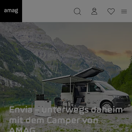
--
wurde als Ihre Garage gespeichert.
Envia – unterwegs daheim
mit dem Camper von
AMAG