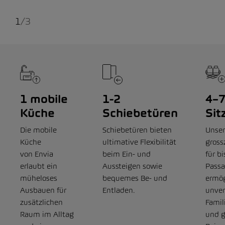
1
/
3
1 mobile
1-2
4–
Küche
Schiebetüren
Sit
Die mobile
Schiebetüren bieten
Unser
Küche
ultimative Flexibilität
gross
von Envia
beim Ein- und
für bi
erlaubt ein
Aussteigen sowie
Passa
müheloses
bequemes Be- und
ermög
Ausbauen für
Entladen.
unver
zusätzlichen
Famil
Raum im Alltag
und 