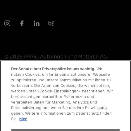
© 2026 AMAG Automobil und Motoren AG
Der Schutz Ihrer Privatsphäre ist uns wichtig.
Wir
nutzen Cookies, um Ihr Erlebnis auf unserer Webseite
Probefahrt
zu optimieren und unsere Kommunikation mit Ihnen zu
Datenschutzerklärung
Rechtliche Hinweise
verbessern. Die Arten von Cookies, die wir einsetzen,
werden unter «Cookie-Einstellungen» beschrieben. Wir
Rechtliche Hinweise Online-Chat
Terminvereinbarung
berücksichtigen hierbei Ihre Präferenzen und
verarbeiten Daten für Marketing, Analytics und
Personalisierung nur, wenn Sie uns Ihre Einwilligung
Cookie-Richtlinie
Impressum
AGB
Jobs
geben. Weitere Informationen zum Datenschutz finden
Auto finden
Sie
hier
.
EKAS