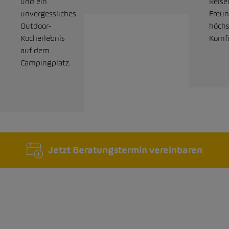
und ein
Reise
unvergessliches
Freun
Outdoor-
höch
Kocherlebnis
Komfo
auf dem
Campingplatz.
Jetzt Beratungstermin vereinbaren