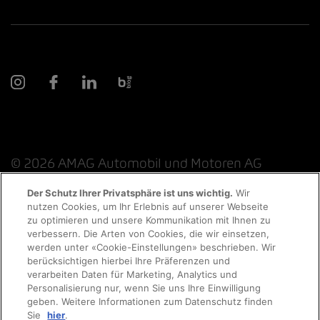
© 2026 AMAG Automobil und Motoren AG
Der Schutz Ihrer Privatsphäre ist uns wichtig.
Wir
nutzen Cookies, um Ihr Erlebnis auf unserer Webseite
Probefahrt
zu optimieren und unsere Kommunikation mit Ihnen zu
Datenschutzerklärung
Rechtliche Hinweise
verbessern. Die Arten von Cookies, die wir einsetzen,
werden unter «Cookie-Einstellungen» beschrieben. Wir
Rechtliche Hinweise Online-Chat
Terminvereinbarung
berücksichtigen hierbei Ihre Präferenzen und
verarbeiten Daten für Marketing, Analytics und
Personalisierung nur, wenn Sie uns Ihre Einwilligung
Cookie-Richtlinie
Impressum
AGB
Jobs
geben. Weitere Informationen zum Datenschutz finden
Auto finden
Sie
hier
.