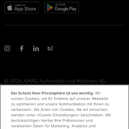
© 2026 AMAG Automobil und Motoren AG
Der Schutz Ihrer Privatsphäre ist uns wichtig.
Wir
nutzen Cookies, um Ihr Erlebnis auf unserer Webseite
Probefahrt
zu optimieren und unsere Kommunikation mit Ihnen zu
Datenschutzerklärung
Rechtliche Hinweise
verbessern. Die Arten von Cookies, die wir einsetzen,
werden unter «Cookie-Einstellungen» beschrieben. Wir
Rechtliche Hinweise Online-Chat
Terminvereinbarung
berücksichtigen hierbei Ihre Präferenzen und
verarbeiten Daten für Marketing, Analytics und