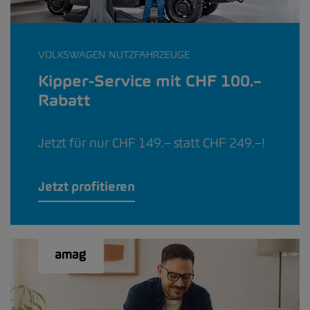
VOLKSWAGEN NUTZFAHRZEUGE
Kipper-Service mit CHF 100.–
Rabatt
Jetzt für nur CHF 149.– statt CHF 249.–!
Jetzt profitieren