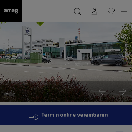
--
wurde als Ihre Garage gespeichert.
1
/ 5
Termin online vereinbaren