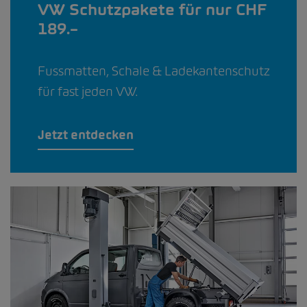
VW Schutzpakete für nur CHF
189.–
Fussmatten, Schale & Ladekantenschutz
für fast jeden VW.
Jetzt entdecken