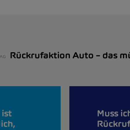
Rückrufaktion Auto – das m
MAG
ist
Muss ic
ich,
Rückru