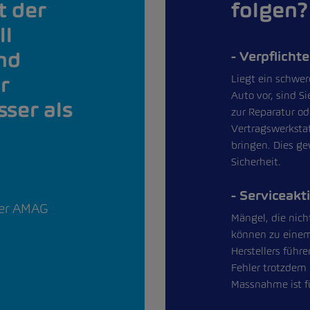
t der
folgen?
ll
nd
Verpflicht
r
Liegt ein schwe
Auto vor, sind S
ser als
zur Reparatur o
Vertragswerkstat
bringen. Dies ge
Sicherheit.
Serviceakt
hrer AMAG
Mängel, die nich
können zu einem 
Herstellers führ
Fehler trotzdem 
Massnahme ist fü