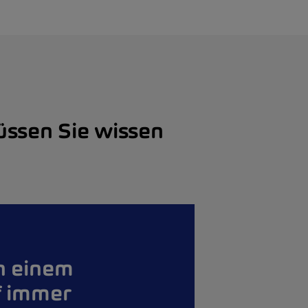
üssen Sie wissen
h einem
f immer