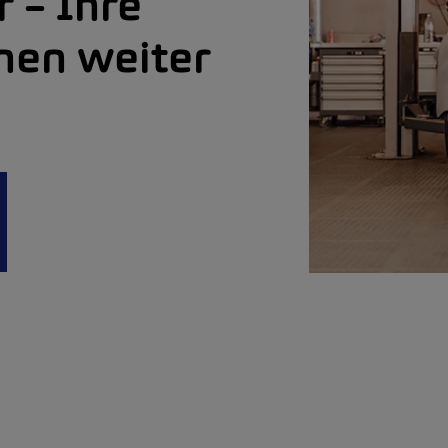
r – Ihre
nen weiter