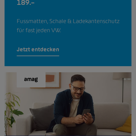
189.–
Fussmatten, Schale & Ladekantenschutz
für fast jeden VW.
Jetzt entdecken