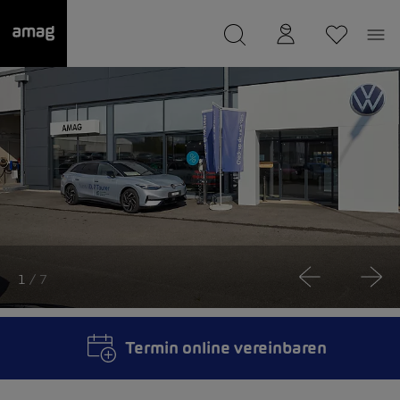
--
wurde als Ihre Garage gespeichert.
1
/ 7
Termin online vereinbaren