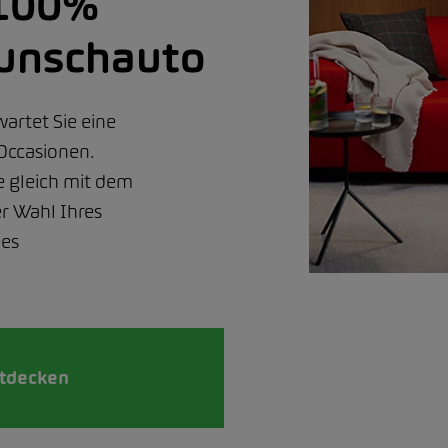
100%
unschauto
wartet Sie eine
Occasionen.
e gleich mit dem
er Wahl Ihres
des
tdecken