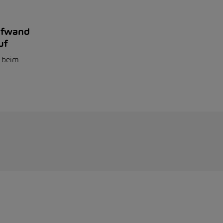
ufwand
uf
e beim