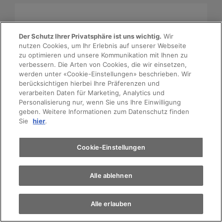
Neuer VW Passat
Der Schutz Ihrer Privatsphäre ist uns wichtig.
Wir
nutzen Cookies, um Ihr Erlebnis auf unserer Webseite
Probefahrt
zu optimieren und unsere Kommunikation mit Ihnen zu
verbessern. Die Arten von Cookies, die wir einsetzen,
werden unter «Cookie-Einstellungen» beschrieben. Wir
Terminvereinbarung
berücksichtigen hierbei Ihre Präferenzen und
verarbeiten Daten für Marketing, Analytics und
Personalisierung nur, wenn Sie uns Ihre Einwilligung
geben. Weitere Informationen zum Datenschutz finden
Auto finden
Sie
hier
.
Elektromobilität
Cookie-Einstellungen
Alle ablehnen
Die Business-Klasse neu erleben.
Zum VW Passat
Alle erlauben