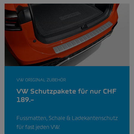
VW ORIGINAL ZUBEHÖR
VW Schutzpakete für nur CHF
189.–
Fussmatten, Schale & Ladekantenschutz
für fast jeden VW.