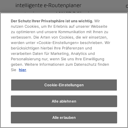
intelligente e-Routenplaner
sorgen im neuen VW ID.3 für ein
Der Schutz Ihrer Privatsphäre ist uns wichtig.
Wir
noch einfacheres und
nutzen Cookies, um Ihr Erlebnis auf unserer Webseite
Probefahrt
komfortableres Laden.
zu optimieren und unsere Kommunikation mit Ihnen zu
verbessern. Die Arten von Cookies, die wir einsetzen,
werden unter «Cookie-Einstellungen» beschrieben. Wir
Terminvereinbarung
berücksichtigen hierbei Ihre Präferenzen und
verarbeiten Daten für Marketing, Analytics und
Personalisierung nur, wenn Sie uns Ihre Einwilligung
geben. Weitere Informationen zum Datenschutz finden
Auto finden
Sie
hier
.
L
Elektromobilität
Cookie-Einstellungen
Alle ablehnen
Alle erlauben