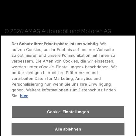
© 2026 AMAG Automobil und Motoren AG
Der Schutz Ihrer Privatsphäre ist uns wichtig.
Wir
nutzen Cookies, um Ihr Erlebnis auf unserer Webseite
zu optimieren und unsere Kommunikation mit Ihnen zu
Datenschutzerklärung
Rechtliche Hinweise
verbessern. Die Arten von Cookies, die wir einsetzen,
werden unter «Cookie-Einstellungen» beschrieben. Wir
Rechtliche Hinweise Online-Chat
berücksichtigen hierbei Ihre Präferenzen und
verarbeiten Daten für Marketing, Analytics und
Personalisierung nur, wenn Sie uns Ihre Einwilligung
Cookie-Richtlinie
Impressum
AGB
Jobs
geben. Weitere Informationen zum Datenschutz finden
Sie
hier
.
EKAS
Cookie-Einstellungen
Alle ablehnen