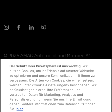
© 2026 AMAG Automobil und Motoren AG
Der Schutz Ihrer Privatsphäre ist uns wichtig.
Wir
nutzen Cookies, um Ihr Erlebnis auf unserer Webseite
Probefahrt
zu optimieren und unsere Kommunikation mit Ihnen zu
Datenschutzerklärung
Rechtliche Hinweise
verbessern. Die Arten von Cookies, die wir einsetzen,
werden unter «Cookie-Einstellungen» beschrieben. Wir
Rechtliche Hinweise Online-Chat
Terminvereinbarung
berücksichtigen hierbei Ihre Präferenzen und
verarbeiten Daten für Marketing, Analytics und
Personalisierung nur, wenn Sie uns Ihre Einwilligung
Cookie-Richtlinie
Impressum
AGB
Jobs
geben. Weitere Informationen zum Datenschutz finden
Auto finden
Sie
hier
.