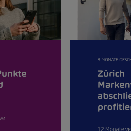
3 MONATE GESC
Zürich
Punkte
Marken
d
abschli
profiti
ive
12 Monate ver