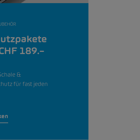
UBEHÖR
utzpakete
 CHF 189.–
Schale &
utz für fast jeden
ken