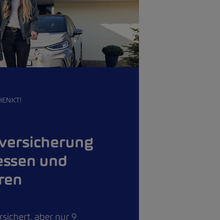
HENKT!
versicherung
essen und
eren
sichert, aber nur 9