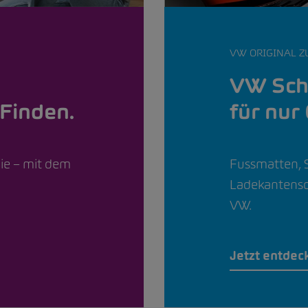
VW ORIGINAL Z
VW Sch
für nur
Finden.
Fussmatten, 
Sie – mit dem
Ladekantensch
VW.
Jetzt entdec