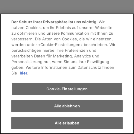
Der Schutz Ihrer Privatsphäre ist uns wichtig.
Wir
nutzen Cookies, um Ihr Erlebnis auf unserer Webseite
Unser AMAG Versprechen
Probefahrt
zu optimieren und unsere Kommunikation mit Ihnen zu
verbessern. Die Arten von Cookies, die wir einsetzen,
werden unter «Cookie-Einstellungen» beschrieben. Wir
Terminvereinbarung
berücksichtigen hierbei Ihre Präferenzen und
Volle Transparenz
verarbeiten Daten für Marketing, Analytics und
Personalisierung nur, wenn Sie uns Ihre Einwilligung
geben. Weitere Informationen zum Datenschutz finden
Auto finden
Grösste Fahrzeugauswahl schweizweit
Sie
hier
.
Kostenlose Probefahrt
Mit wenigen Klicks Fahrzeug online kaufen
Elektromobilität
Cookie-Einstellungen
Fairer Eintauschpreis
Alle ablehnen
Mehr Sicherheit
Alle erlauben
15 Tage Umtauschrecht bei Occasionen