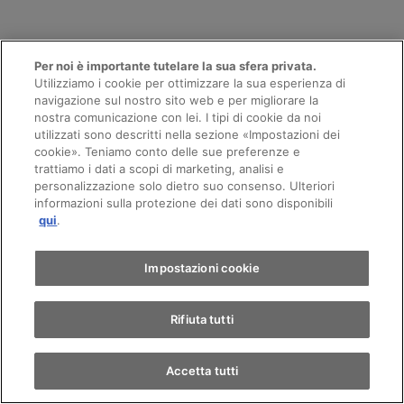
Trasparenza completa
Per noi è importante tutelare la sua sfera privata.
Utilizziamo i cookie per ottimizzare la sua esperienza di
La più grande scelta di veicoli in Svizzera
navigazione sul nostro sito web e per migliorare la
nostra comunicazione con lei. I tipi di cookie da noi
Prova su strada gratuita
utilizzati sono descritti nella sezione «Impostazioni dei
Acquisto di un’auto online con pochi clic
Appuntamento
cookie». Teniamo conto delle sue preferenze e
Prezzo di permuta equo
trattiamo i dati a scopi di marketing, analisi e
personalizzazione solo dietro suo consenso. Ulteriori
informazioni sulla protezione dei dati sono disponibili
Giro di prova
qui
.
Più sicurezza
Trova un'auto
Impostazioni cookie
Diritto di scambio di 15 giorni sulle auto
d’occasione
Rifiuta tutti
Controllo qualità
Min. 12 mesi di garanzia
Assicurazione di mobilità Totalmobil
Accetta tutti