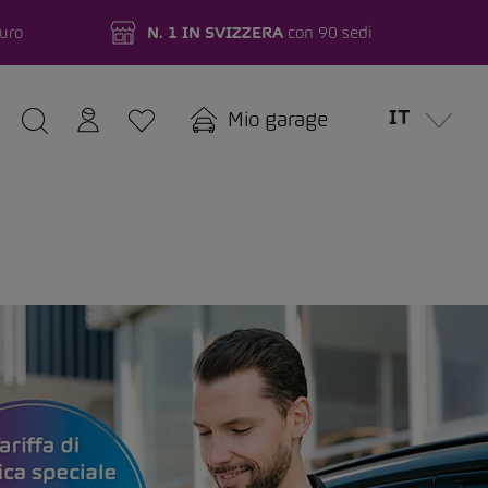
turo
N. 1 IN SVIZZERA
con 90 sedi
IT
Mio garage