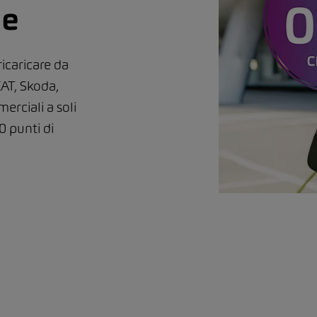
le
ricaricare da
AT, Skoda,
rciali a soli
0 punti di