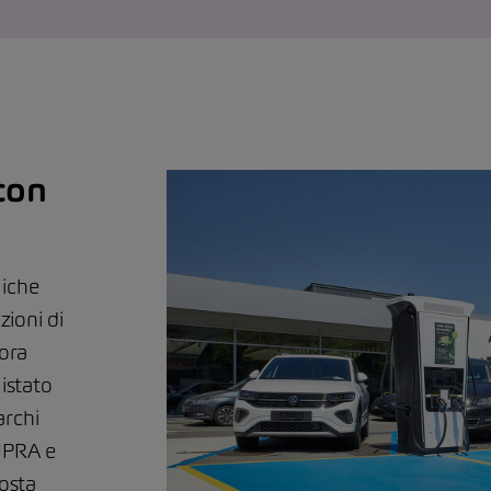
 con
liche
ioni di
 ora
istato
archi
UPRA e
osta