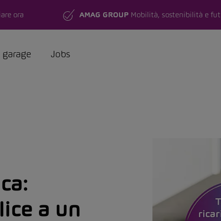
are ora
AMAG GROUP
Mobilità, sostenibilità e fu
a garage
Jobs
ica:
lice a un