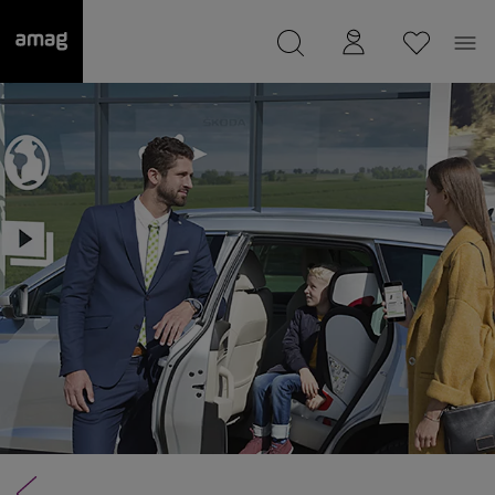
--
Il suo garage è stato salvato