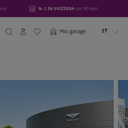
turo
N. 1 IN SVIZZERA
con 90 sedi
IT
Mio garage