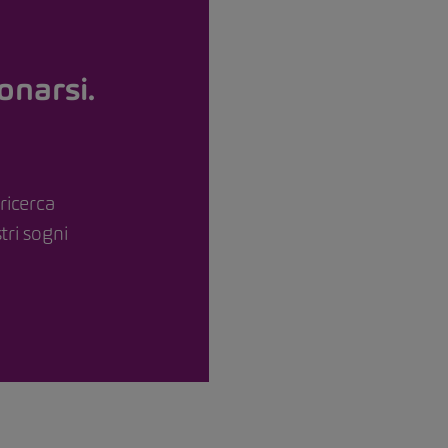
onarsi.
ricerca
tri sogni