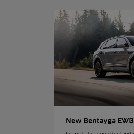
New Bentayga EWB
Scoprite la nuova Bentayga