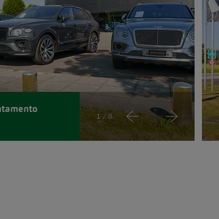
ntamento
1
/ 8