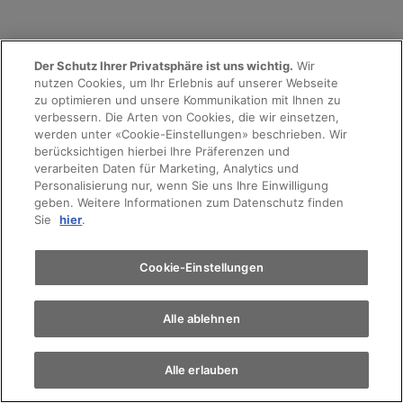
Mehr Sicherheit
Der Schutz Ihrer Privatsphäre ist uns wichtig.
Wir
nutzen Cookies, um Ihr Erlebnis auf unserer Webseite
zu optimieren und unsere Kommunikation mit Ihnen zu
Zertifizierter Service-, Reparatur-, Karosserie-
verbessern. Die Arten von Cookies, die wir einsetzen,
und Lackarbeiten
werden unter «Cookie-Einstellungen» beschrieben. Wir
Umfassender Qualitätscheck
berücksichtigen hierbei Ihre Präferenzen und
verarbeiten Daten für Marketing, Analytics und
Personalisierung nur, wenn Sie uns Ihre Einwilligung
geben. Weitere Informationen zum Datenschutz finden
Sie
hier
.
Bester Service
24h Pannenhilfe
Cookie-Einstellungen
Höchste Servicequalität
Attraktive Finanzierung
Alle ablehnen
Alle erlauben
VERKAUF