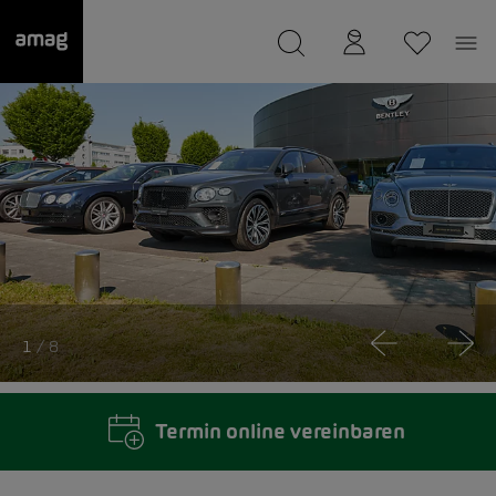
--
wurde als Ihre Garage gespeichert.
1
/ 8
Termin online vereinbaren