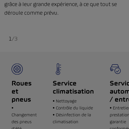
grâce à leur grande expérience, à ce que tout se
déroule comme prévu.
1
/
3
Roues
Service
Servi
et
climatisation
autom
pneus
/ entr
• Nettoyage
•
• Contrôle du liquide
• Entretie
Changement
• Désinfection de la
prestatio
des pneus
climatisation
garantie
d’été
conform