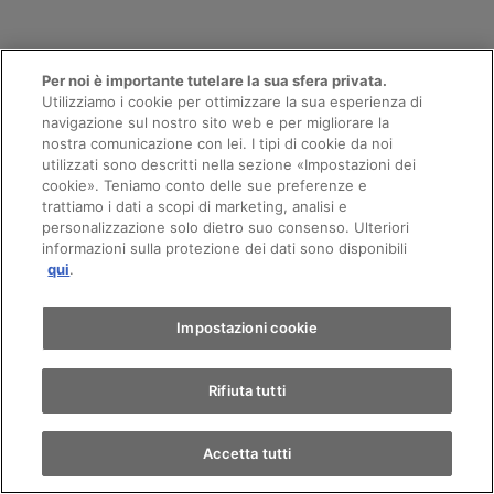
AMAG Schlieren
Per noi è importante tutelare la sua sfera privata.
Utilizziamo i cookie per ottimizzare la sua esperienza di
navigazione sul nostro sito web e per migliorare la
VW Veicoli Commerciali
nostra comunicazione con lei. I tipi di cookie da noi
utilizzati sono descritti nella sezione «Impostazioni dei
Appuntamento
cookie». Teniamo conto delle sue preferenze e
trattiamo i dati a scopi di marketing, analisi e
Lättenstrasse 37
personalizzazione solo dietro suo consenso. Ulteriori
8952
Schlieren
informazioni sulla protezione dei dati sono disponibili
Giro di prova
qui
.
Contatti il team
Trova un'auto
Impostazioni cookie
Rifiuta tutti
Chiama
Contatto
Accetta tutti