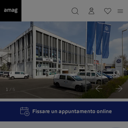
--
Il suo garage è stato salvato
1
/ 5
Fissare un appuntamento online