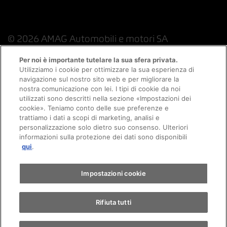
© 2026 AMAG Automobili e motori SA
Per noi è importante tutelare la sua sfera privata.
Utilizziamo i cookie per ottimizzare la sua esperienza di
navigazione sul nostro sito web e per migliorare la
Protezione dei dati
Indicazioni giuridiche
nostra comunicazione con lei. I tipi di cookie da noi
utilizzati sono descritti nella sezione «Impostazioni dei
Consulenza online informazioni legali
cookie». Teniamo conto delle sue preferenze e
trattiamo i dati a scopi di marketing, analisi e
personalizzazione solo dietro suo consenso. Ulteriori
Politica sui cookie
Colophon
informazioni sulla protezione dei dati sono disponibili
qui
.
Condizioni generali
Lavoro
CFSL
CGC
Impostazioni cookie
Rifiuta tutti