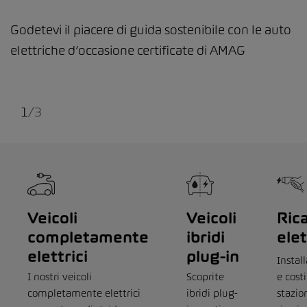
Godetevi il piacere di guida sostenibile con le auto
elettriche d’occasione certificate di AMAG
1
/
3
Veicoli
Veicoli
Rica
completamente
ibridi
elet
elettrici
plug-in
Instal
I nostri veicoli
Scoprite
e cost
completamente elettrici
ibridi plug-
stazio