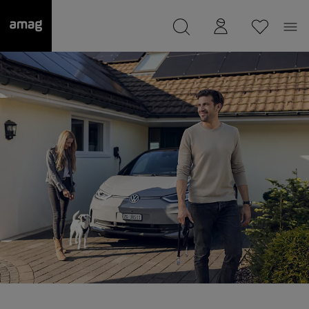
--
Il suo garage è stato salvato