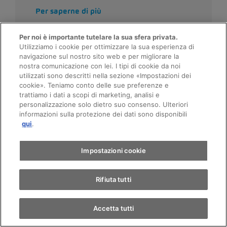
Per saperne di più
Per noi è importante tutelare la sua sfera privata.
Utilizziamo i cookie per ottimizzare la sua esperienza di
navigazione sul nostro sito web e per migliorare la
nostra comunicazione con lei. I tipi di cookie da noi
utilizzati sono descritti nella sezione «Impostazioni dei
Appuntamento
cookie». Teniamo conto delle sue preferenze e
trattiamo i dati a scopi di marketing, analisi e
personalizzazione solo dietro suo consenso. Ulteriori
informazioni sulla protezione dei dati sono disponibili
Giro di prova
qui
.
LA NOSTRA PROMESSA
Trova un'auto
Impostazioni cookie
Perché può fare
Rifiuta tutti
affidamento su di noi per
l’acquisto di un’auto
Accetta tutti