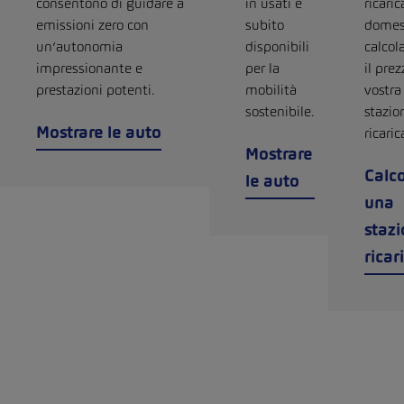
consentono di guidare a
in usati e
ricaric
emissioni zero con
subito
domes
un’autonomia
disponibili
calcol
impressionante e
per la
il prez
prestazioni potenti.
mobilità
vostra
sostenibile.
stazio
Mostrare le auto
ricaric
Mostrare
Calco
le auto
una
stazi
ricar