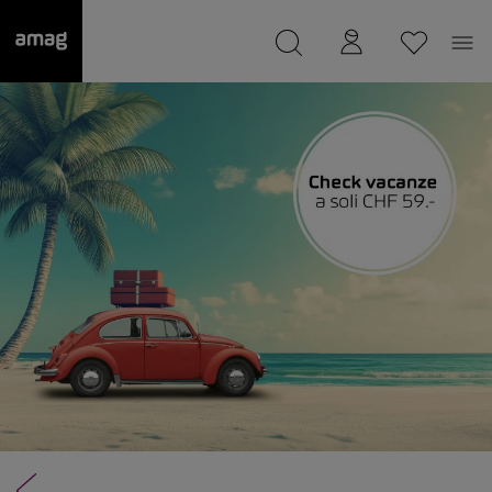
--
Il suo garage è stato salvato