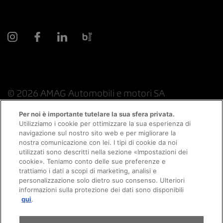
© 2026 AMAG Automobili e motori SA
Per noi è importante tutelare la sua sfera privata.
Utilizziamo i cookie per ottimizzare la sua esperienza di
navigazione sul nostro sito web e per migliorare la
Protezione dei dati
Indicazioni giuridiche
nostra comunicazione con lei. I tipi di cookie da noi
utilizzati sono descritti nella sezione «Impostazioni dei
Consulenza online informazioni legali
Appuntamento
cookie». Teniamo conto delle sue preferenze e
trattiamo i dati a scopi di marketing, analisi e
personalizzazione solo dietro suo consenso. Ulteriori
Politica sui cookie
Colophon
informazioni sulla protezione dei dati sono disponibili
Giro di prova
qui
.
Condizioni generali
Lavoro
CFSL
CGC