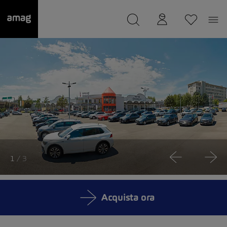
--
Il suo garage è stato salvato
1
/ 3
Acquista ora