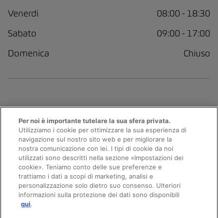
Venerdi
08:00 - 18:30
Sabato
09:00 - 17:00
Domenica
Chiuso
Per noi è importante tutelare la sua sfera privata.
Utilizziamo i cookie per ottimizzare la sua esperienza di
navigazione sul nostro sito web e per migliorare la
nostra comunicazione con lei. I tipi di cookie da noi
utilizzati sono descritti nella sezione «Impostazioni dei
Appuntamento
cookie». Teniamo conto delle sue preferenze e
trattiamo i dati a scopi di marketing, analisi e
personalizzazione solo dietro suo consenso. Ulteriori
informazioni sulla protezione dei dati sono disponibili
© 2026 AMAG Automobili e motori SA
Giro di prova
qui
.