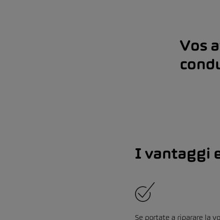
Vos a
cond
I vantaggi 
Se portate a riparare la v