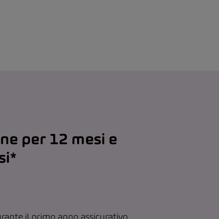
one per 12 mesi e
si*
rante il primo anno assicurativo