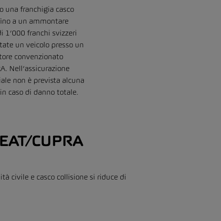
 una franchigia casco
 fino a un ammontare
 1’000 franchi svizzeri
state un veicolo presso un
tore convenzionato
. Nell’assicurazione
iale non è prevista alcuna
 in caso di danno totale.
l SEAT/CUPRA
tà civile e casco collisione si riduce di