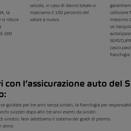
veicolo, in caso di danno totale vi
garantiamo
A, la
risarciamo il 100 percento del
collisione
 si riduce
valore a nuovo.
massimo di
a
se riacqui
 di 200
autoripara
SEAT/CUPRA
casco parz
franchigia
i con l’assicurazione auto de
o:
se guidate per tre anni senza sinistri, la franchigia per responsabili
anchi svizzeri dopo altri tre anni esenti da sinistri.
 sinistro. Non adottiamo il sistema dei gradi di premio.
 un anno.