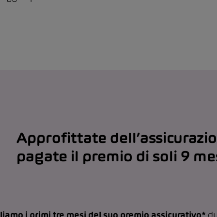
Approfittate dell’assicurazi
pagate il premio di soli 9 me
liamo i primi tre mesi del suo premio assicurativo*
du