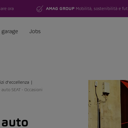
are ora
AMAG GROUP
Mobilità, sostenibilità e fu
a garage
Jobs
zi d’eccellenza
 auto SEAT - Occasioni
 auto