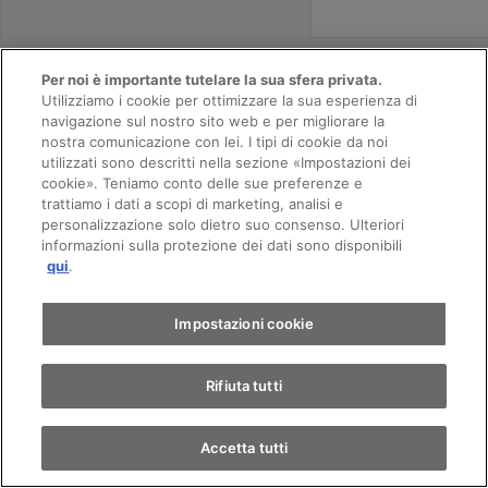
Per noi è importante tutelare la sua sfera privata.
Utilizziamo i cookie per ottimizzare la sua esperienza di
AMAG Buchrain
navigazione sul nostro sito web e per migliorare la
nostra comunicazione con lei. I tipi di cookie da noi
utilizzati sono descritti nella sezione «Impostazioni dei
VW
Appuntamento
cookie». Teniamo conto delle sue preferenze e
trattiamo i dati a scopi di marketing, analisi e
personalizzazione solo dietro suo consenso. Ulteriori
informazioni sulla protezione dei dati sono disponibili
Giro di prova
Elsihof 1
qui
.
6035
Perlen
Trova un'auto
Impostazioni cookie
Contatti il team
Rifiuta tutti
Accetta tutti
Chiama
Contatto