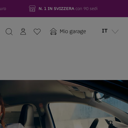
turo
N. 1 IN SVIZZERA
con 90 sedi
IT
Mio garage