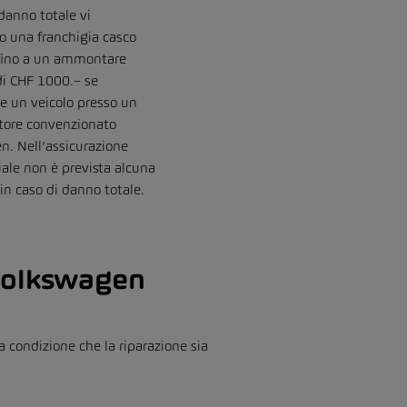
 danno totale vi
 una franchigia casco
 fino a un ammontare
i CHF 1000.– se
te un veicolo presso un
tore convenzionato
. Nell’assicurazione
iale non è prevista alcuna
 in caso di danno totale.
 Volkswagen
a condizione che la riparazione sia