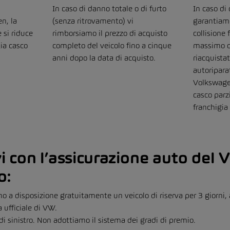
In caso di danno totale o di furto
In caso di
n, la
(senza ritrovamento) vi
garantiamo
 si riduce
rimborsiamo il prezzo di acquisto
collisione
gia casco
completo del veicolo fino a cinque
massimo d
anni dopo la data di acquisto.
riacquista
autoripara
Volkswagen
casco parz
franchigia
i con l’assicurazione auto del
o:
 a disposizione gratuitamente un veicolo di riserva per 3 giorni, 
ufficiale di VW.
 sinistro. Non adottiamo il sistema dei gradi di premio.