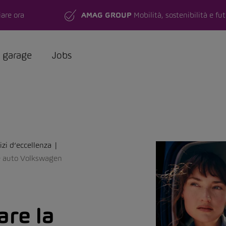
are ora
AMAG GROUP
Mobilità, sostenibilità e fu
a garage
Jobs
zi d’eccellenza
e auto Volkswagen
are la