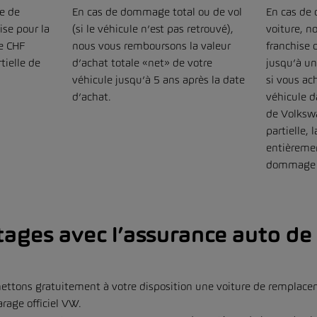
e de
En cas de dommage total ou de vol
En cas de
ise pour la
(si le véhicule n’est pas retrouvé),
voiture, n
de CHF
nous vous remboursons la valeur
franchise d
tielle de
d’achat totale «net» de votre
jusqu’à u
véhicule jusqu’à 5 ans après la date
si vous a
d’achat.
véhicule d
de Volksw
partielle, 
entièreme
dommage t
tages avec l’assurance auto d
ttons gratuitement à votre disposition une voiture de remplacem
arage officiel VW.