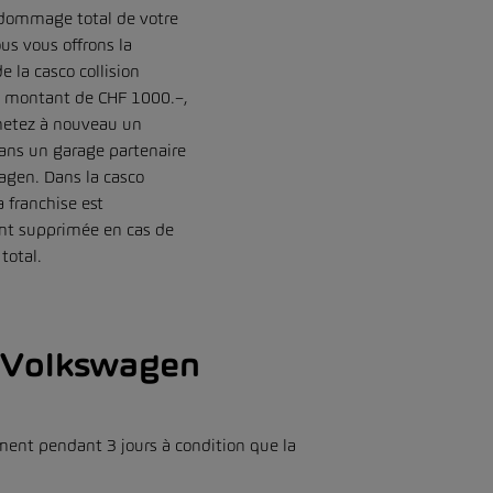
 dommage total de votre
ous vous offrons la
e la casco collision
n montant de CHF 1000.–,
chetez à nouveau un
ans un garage partenaire
agen. Dans la casco
la franchise est
nt supprimée en cas de
otal.
e Volkswagen
ent pendant 3 jours à condition que la