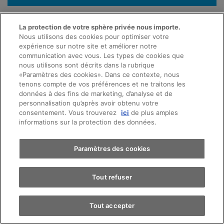
La protection de votre sphère privée nous importe.
Nous utilisons des cookies pour optimiser votre
expérience sur notre site et améliorer notre
communication avec vous. Les types de cookies que
nous utilisons sont décrits dans la rubrique
«Paramètres des cookies». Dans ce contexte, nous
Prendre rendez-vous
tenons compte de vos préférences et ne traitons les
données à des fins de marketing, d’analyse et de
personnalisation qu’après avoir obtenu votre
consentement. Vous trouverez
ici
de plus amples
Essai sur route
informations sur la protection des données.
OFFRE E-MOBILITÉ
Trouver une voiture
Paramètres des cookies
Rechargez moins cher chez
AMAG: seulement 28
Tout refuser
centimes le kWh
Tout accepter
Recharge facile au tarif spécial.