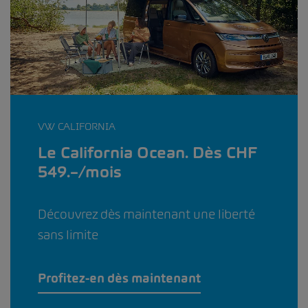
VW CALIFORNIA
Le California Ocean. Dès CHF
549.–/mois
Découvrez dès maintenant une liberté
sans limite
Profitez-en dès maintenant