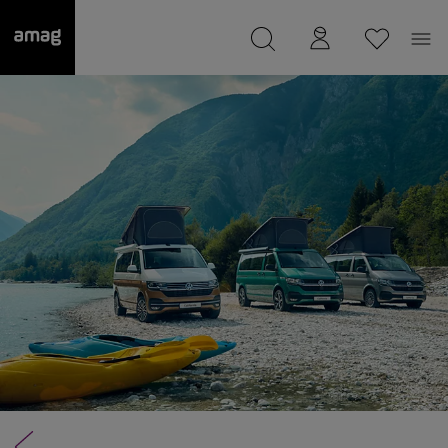
--
a été sauvée.