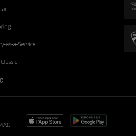
car
aring
ty-as-a-Service
Classic
ng
AMAG