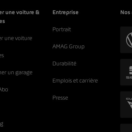
er une voiture &
Entreprise
Nos
es
Portrait
r une voiture
AMAG Group
es
Durabilité
her un garage
Emplois et carrière
Abo
Presse
ng