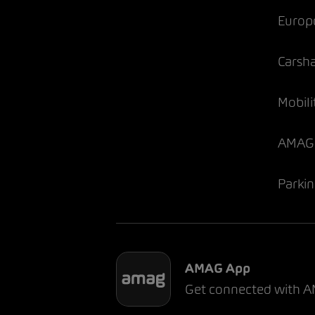
Europ
Carsh
Mobili
AMAG 
Parki
AMAG App
Get connected with 