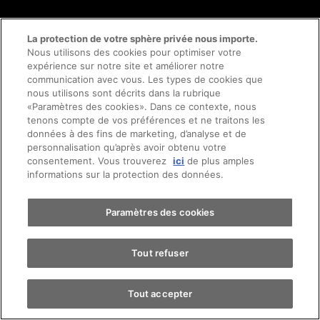
La protection de votre sphère privée nous importe.
Nous utilisons des cookies pour optimiser votre
Trouver une voiture & services
expérience sur notre site et améliorer notre
communication avec vous. Les types de cookies que
nous utilisons sont décrits dans la rubrique
«Paramètres des cookies». Dans ce contexte, nous
Prendre rendez-vous
tenons compte de vos préférences et ne traitons les
données à des fins de marketing, d’analyse et de
Entreprise
personnalisation qu’après avoir obtenu votre
consentement. Vous trouverez
ici
de plus amples
Essai sur route
informations sur la protection des données.
Trouver une voiture
Paramètres des cookies
Nos marques
Tout refuser
Tout accepter