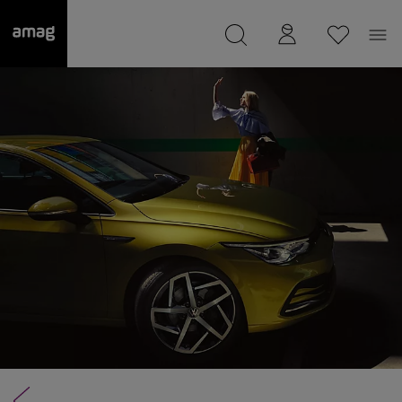
--
a été sauvée.