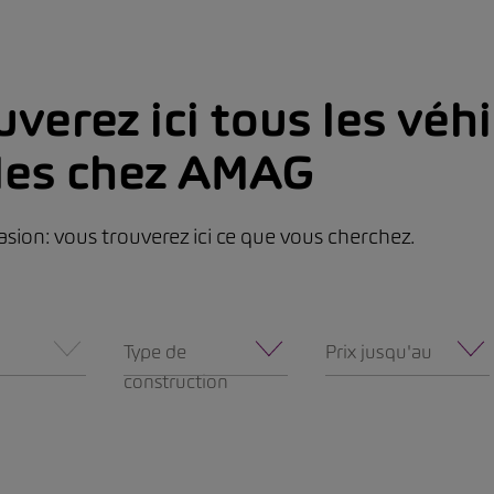
verez ici tous les véh
les chez AMAG
asion: vous trouverez ici ce que vous cherchez.
Type de
Prix jusqu'au
construction