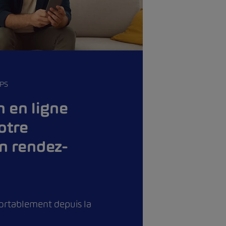
PS
n en ligne
otre
n rendez-
ortablement depuis la