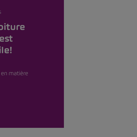
S
oiture
’est
le!
 en matière