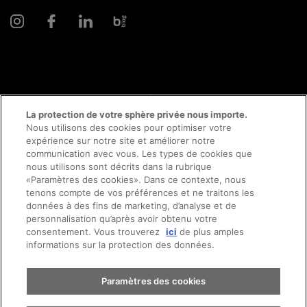
© 2026 AMAG Automobiles et Moteurs SA
La protection de votre sphère privée nous importe.
Nous utilisons des cookies pour optimiser votre
expérience sur notre site et améliorer notre
communication avec vous. Les types de cookies que
Protection des données
Mentions légales
nous utilisons sont décrits dans la rubrique
«Paramètres des cookies». Dans ce contexte, nous
Conseil en ligne mentions légales
Prendre rendez-vous
tenons compte de vos préférences et ne traitons les
données à des fins de marketing, d’analyse et de
personnalisation qu’après avoir obtenu votre
Directive cookies
Impressum
consentement. Vous trouverez
ici
de plus amples
Essai sur route
informations sur la protection des données.
Conditions générales
Emplois
CFTS
CGDV
Trouver une voiture
Paramètres des cookies