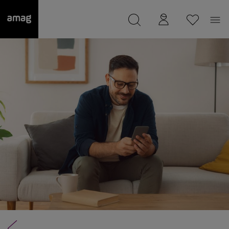
--
a été sauvée.