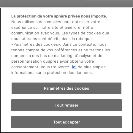
La protection de votre sphère privée nous importe.
Nous utilisons des cookies pour optimiser votre
AMAG Bülach
expérience sur notre site et améliorer notre
communication avec vous. Les types de cookies que
nous utilisons sont décrits dans la rubrique
Audi
«Paramètres des cookies». Dans ce contexte, nous
Prendre rendez-vous
tenons compte de vos préférences et ne traitons les
données à des fins de marketing, d’analyse et de
Bächliwis 29
personnalisation qu’après avoir obtenu votre
consentement. Vous trouverez
ici
de plus amples
Essai sur route
8184
Bachenbülach
informations sur la protection des données.
Contactez-nous
Trouver une voiture
Paramètres des cookies
Tout refuser
Appeler
Contact
Tout accepter