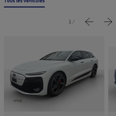
Tous les véhicules
1
/