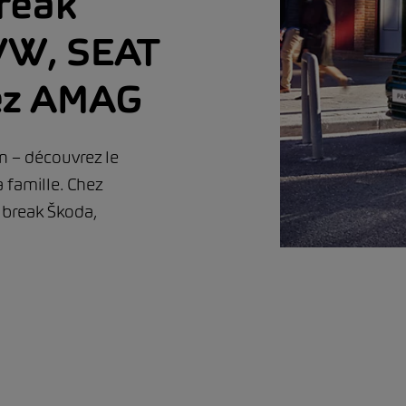
break
 VW, SEAT
ez AMAG
on – découvrez le
 famille. Chez
 break Škoda,